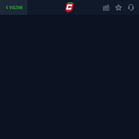
VOLTAR