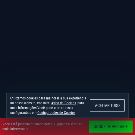
Utilizamos cookies para melhorar a sua experiência
no nosso website, consulte
Aviso de Cookies
para
ACEITAR TUDO
mais informações Você pode alterar essas
configurações em
Configurações de Cookies
Você está jogando no modo demo. O jogo real é muito
JOGUE DE VERDADE
mais interessante