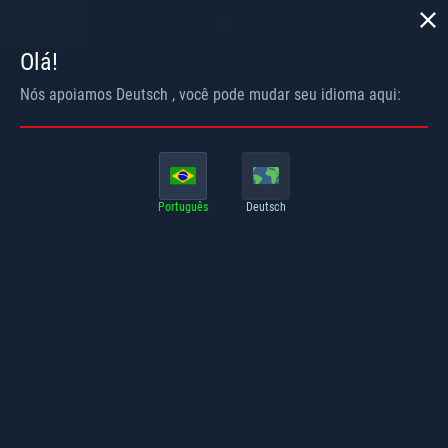
VOLTAR
Olá!
Nós apoiamos
Deutsch
, você pode mudar seu idioma aqui:
Português
Deutsch