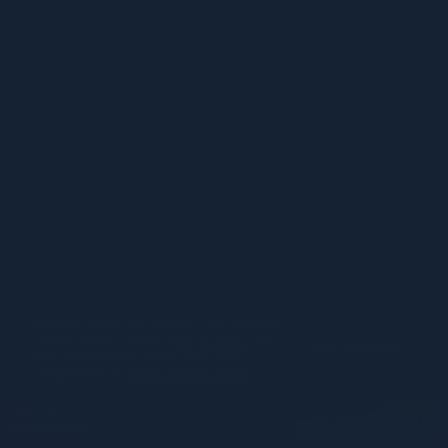
Utilizamos cookies para melhorar a sua experiência
no nosso website, consulte
Aviso de Cookies
para
ACEITAR TUDO
mais informações Você pode alterar essas
configurações em
Configurações de Cookies
Você está jogando no modo demo. O jogo real é muito
JOGUE DE VERDADE
mais interessante