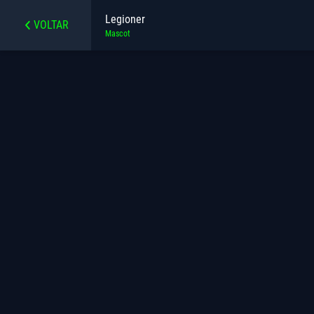
Legioner
VOLTAR
Mascot