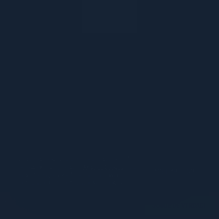
Utilizamos cookies para melhorar a sua experiência
no nosso website, consulte
Aviso de Cookies
para
ACEITAR TUDO
mais informações Você pode alterar essas
configurações em
Configurações de Cookies
Você está jogando no modo demo. O jogo real é muito
JOGUE DE VERDADE
mais interessante