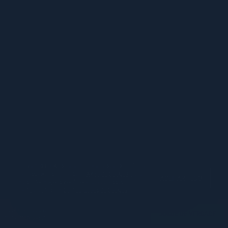
Utilizamos cookies para melhorar a sua experiência
no nosso website, consulte
Aviso de Cookies
para
ACEITAR TUDO
mais informações Você pode alterar essas
configurações em
Configurações de Cookies
Você está jogando no modo demo. O jogo real é muito
JOGUE DE VERDADE
mais interessante