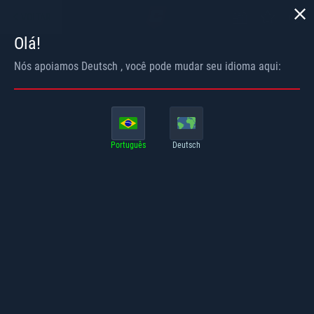
VOLTAR
Olá!
Nós apoiamos
Deutsch
, você pode mudar seu idioma aqui:
Português
Deutsch