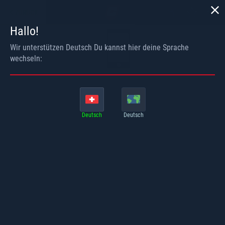
ZURÜCK
Hallo!
Wir unterstützen
Deutsch
Du kannst hier deine Sprache
wechseln:
Deutsch
Deutsch