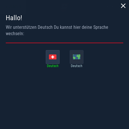
ZURÜCK
Hallo!
Wir unterstützen
Deutsch
Du kannst hier deine Sprache
wechseln:
Deutsch
Deutsch