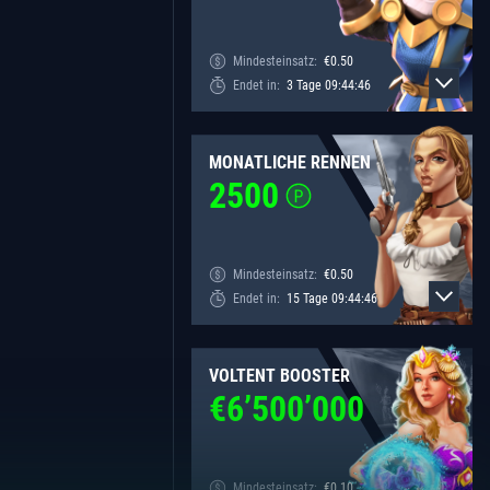
Mindesteinsatz:
€
0.50
Endet in:
3
Tage
09
:
44
:
46
MONATLICHE RENNEN
2500
Mindesteinsatz:
€
0.50
Endet in:
15
Tage
09
:
44
:
46
VOLTENT BOOSTER
€
6’500’000
Mindesteinsatz:
€
0.10