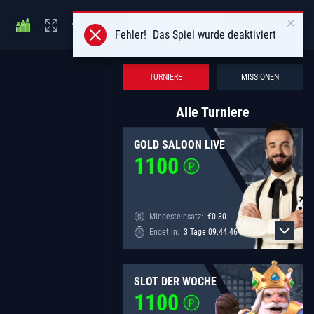
JETZT ANMELDEN
EINLOGGEN
Fehler!
Das Spiel wurde deaktiviert
TURNIERE
MISSIONEN
Alle Turniere
GOLD SALOON LIVE
1100
Mindesteinsatz:
€
0.30
Endet in:
3
Tage
09
:
44
:
46
SLOT DER WOCHE
1100