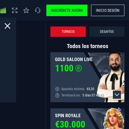
INSCRÍBETE AHORA
INICIO SESIÓN
TORNEOS
DESAFÍOS
Todos los torneos
GOLD SALOON LIVE
1100
Apuesta mínima:
€
0,30
Terminará en:
3
dias
07
:
42
:
43
SPIN ROYALE
€
30.000