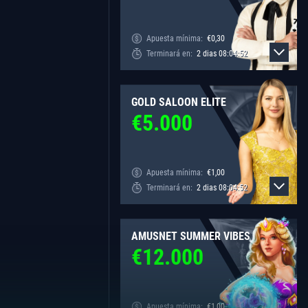
Apuesta mínima:
€
0,30
Terminará en:
2
dias
08
:
04
:
52
GOLD SALOON ELITE
€
5.000
Apuesta mínima:
€
1,00
Terminará en:
2
dias
08
:
04
:
52
AMUSNET SUMMER VIBES
€
12.000
Apuesta mínima:
€
1,00