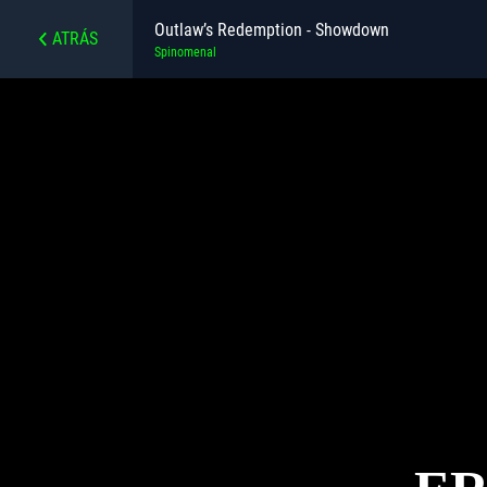
Outlaw’s Redemption - Showdown
ATRÁS
Spinomenal