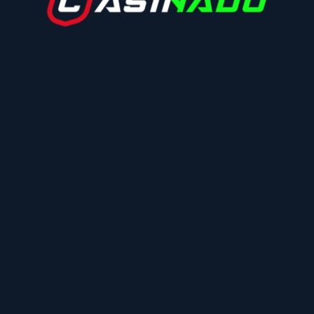
Wir verwenden Cookies, siehe
Cookie-
Hinweis
für mehr Infos Du kannst diese
ALLE AKZEPTIEREN
Einstellungen ändern unter
Cookie-Einstellungen
Du spielst im Demo-Modus. Das echte Spiel ist
SPIELE IM ECHTEN MODUS
viel interessanter