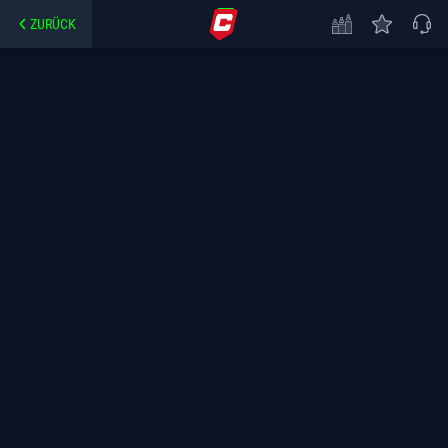
ZURÜCK