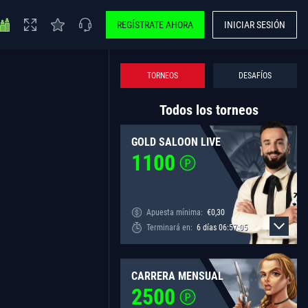
REGÍSTRATE AHORA
INICIAR SESIÓN
TORNEOS
DESAFÍOS
Todos los torneos
GOLD SALOON LIVE
1100
Apuesta mínima:
€
0,30
Terminará en:
6
días
06
:
57
:
05
CARRERA MENSUAL
2500