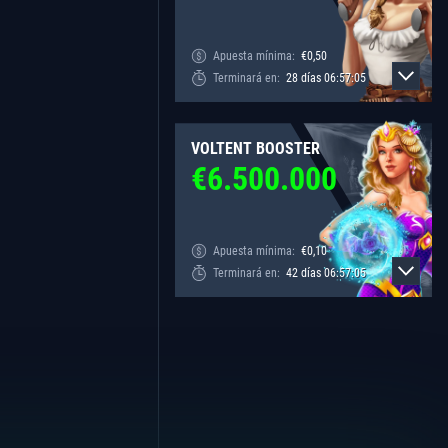
Apuesta mínima:
€
0,50
Terminará en:
28
días
06
:
57
:
05
VOLTENT BOOSTER
€
6.500.000
Apuesta mínima:
€
0,10
Terminará en:
42
días
06
:
57
:
05