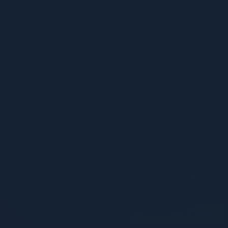
Nous utilisons des cookies, vérifiez
Informations
sur les cookies
pour plus d'informations Vous
ACCEPTEZ TOUT
pouvez modifier ces paramètres dans
Paramètres des cookies
Vous jouez en mode démo. Le jeu réel est
JOUER SUR LE MODE RÉEL
beaucoup plus intéressant.