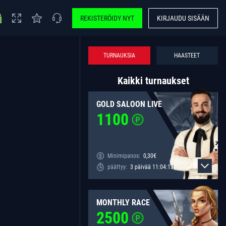
REKISTERÖIDY NYT
KIRJAUDU SISÄÄN
TURNAUKSIA
HAASTEET
Kaikki turnaukset
GOLD SALOON LIVE
1100
Minimipanos:
0,30
€
päättyy:
3
päivää
11
:
04
:
13
MONTHLY RACE
2500