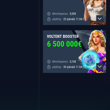
Minimipanos:
0,50
€
päättyy:
25
päivää
11
:
04
:
13
VOLTENT BOOSTER
6 500 000
€
Minimipanos:
0,10
€
päättyy:
39
päivää
11
:
04
:
13