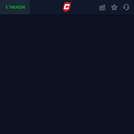
TAKAISIN