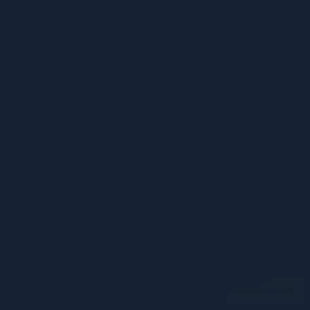
Käytämme evästeitä parantaaksemme
käyttökokemustasi verkkosivustollamme, tarkista
HYVÄKSY KAIKKI
Evästeilmoitus
saadaksesi lisätietoja Voit
muuttaa asetuksia avaamalla
Evästeasetukset
Pelaat demotilassa. Todellinen peli on paljon
PELAA OIKEAA
mielenkiintoisempi