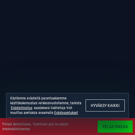
Käytämme evästeitä parantaaksemme
käyttökokemustasi verkkosivustollamme, tarkista
HYVÄKSY KAIKKI
Evästeilmoitus
saadaksesi lisätietoja Voit
muuttaa asetuksia avaamalla
Evästeasetukset
Pelaat demotilassa. Todellinen peli on paljon
PELAA OIKEAA
mielenkiintoisempi