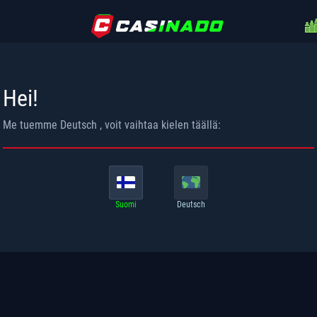
Hei!
Me tuemme
Deutsch
, voit vaihtaa kielen täällä:
Suomi
Deutsch