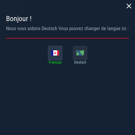
RETOUR
Bonjour !
Nous vous aidons
Deutsch
Vous pouvez changer de langue ici :
Français
Deutsch