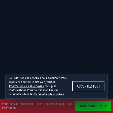
Nous utilisons des cookies pour améliorer votre
expérience sur notre site web, vérifiez
ACCEPTEZ TOUT
Informations sur les cookies
pour plus
d'informations Vous pouvez modifier ces
paramètres dans les
Paramètres des cookies
Vous jouez en mode démo. Le vrai jeu est beaucoup plus
JOUER SUR LE RÉEL
intéressant