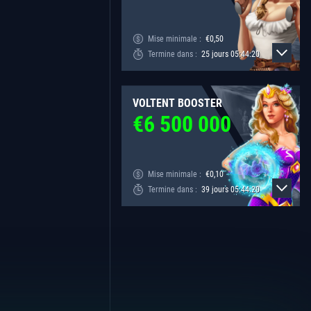
Mise minimale :
€
0,50
Termine dans :
25
jours
05
:
44
:
20
VOLTENT BOOSTER
€
6 500 000
Mise minimale :
€
0,10
Termine dans :
39
jours
05
:
44
:
20