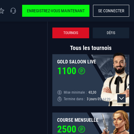
ENREGISTREZ-VOUS MAINTENANT
SE CONNECTER
TOURNOIS
DÉFIS
Tous les tournois
GOLD SALOON LIVE
1100
Mise minimale :
€
0,30
Termine dans :
3
jours
05
:
44
:
20
COURSE MENSUELLE
2500