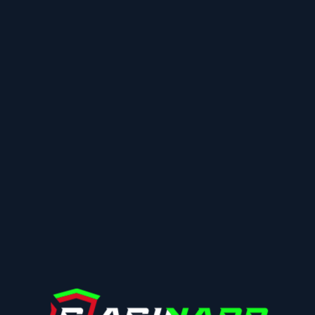
RETOUR