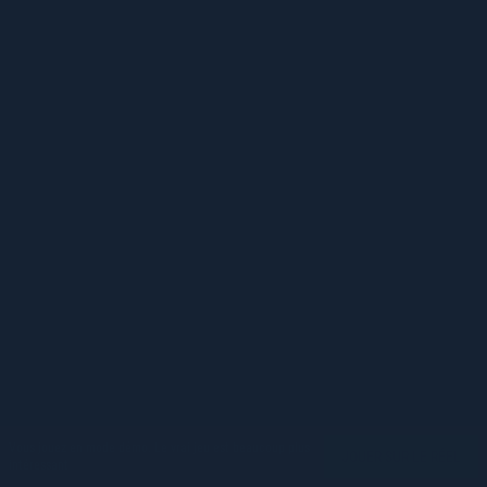
Vous jouez en mode démo. Le vrai jeu est beaucoup plus
JOUER SUR LE RÉEL
intéressant