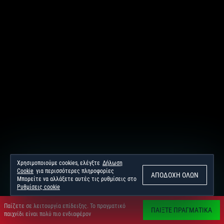
Χρησιμοποιούμε cookies, ελέγξτε
Δήλωση
Cookie
για περισσότερες πληροφορίες
ΑΠΟΔΟΧΉ ΌΛΩΝ
Μπορείτε να αλλάξετε αυτές τις ρυθμίσεις στο
Ρυθμίσεις cookie
Παίζετε σε λειτουργία επίδειξης. Το πραγματικό
ΠΑΊΞΤΕ ΠΡΑΓΜΑΤΙΚΆ
παιχνίδι είναι πολύ πιο ενδιαφέρον