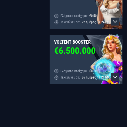
Ελάχιστο στοίχημα:
€
0,50
Τελειώνει σε:
22
ημέρες
11
:
24
:
29
VOLTENT BOOSTER
€
6.500.000
Ελάχιστο στοίχημα:
€
0,10
Τελειώνει σε:
36
ημέρες
11
:
24
:
29