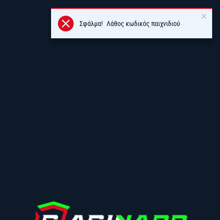
ΠΊΣΩ
Σφάλμα!
Λάθος κωδικός παιχνιδιού