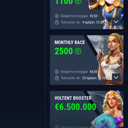
1100
Ελάχιστο στοίχημα:
€
0,50
Τελειώνει σε:
4
ημέρες
13
:
20
:
39
MONTHLY RACE
2500
Ελάχιστο στοίχημα:
€
0,50
Τελειώνει σε:
23
ημέρες
13
:
20
:
39
VOLTENT BOOSTER
€
6.500.000
Ελάχιστο στοίχημα:
€
0,10