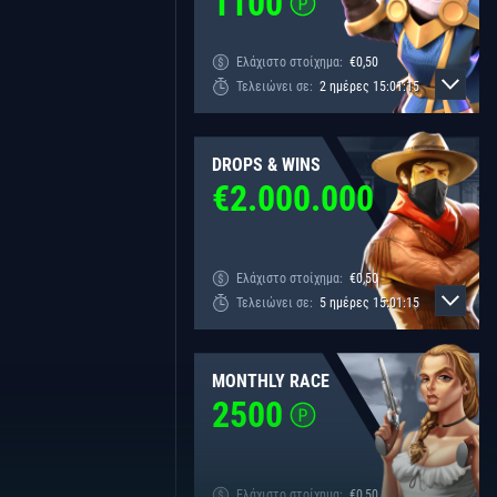
1100
Ελάχιστο στοίχημα:
€
0,50
Τελειώνει σε:
2
ημέρες
15
:
01
:
15
DROPS & WINS
€
2.000.000
Ελάχιστο στοίχημα:
€
0,50
Τελειώνει σε:
5
ημέρες
15
:
01
:
15
MONTHLY RACE
2500
Ελάχιστο στοίχημα:
€
0,50