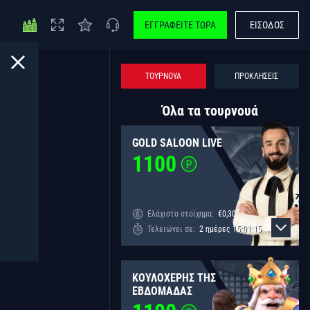
ΕΓΓΡΑΦΕΊΤΕ ΤΏΡΑ
ΕΊΣΟΔΟΣ
ΤΟΥΡΝΟΥΆ
ΠΡΟΚΛΉΣΕΙΣ
Όλα τα τουρνουά
GOLD SALOON LIVE
1100
Ελάχιστο στοίχημα:
€
0,30
Τελειώνει σε:
2
ημέρες
15
:
01
:
15
ΚΟΥΛΟΧΈΡΗΣ ΤΗΣ
ΕΒΔΟΜΆΔΑΣ