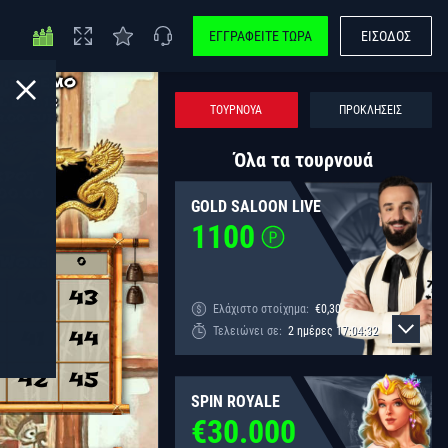
ΕΓΓΡΑΦΕΊΤΕ ΤΏΡΑ
ΕΊΣΟΔΟΣ
ΤΟΥΡΝΟΥΆ
ΠΡΟΚΛΉΣΕΙΣ
Όλα τα τουρνουά
GOLD SALOON LIVE
1100
Ελάχιστο στοίχημα:
€
0,30
Τελειώνει σε:
2
ημέρες
17
:
04
:
32
SPIN ROYALE
€
30.000