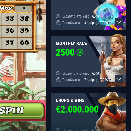
Ελάχιστο στοίχημα:
€
0,50
Τελειώνει σε:
3
ημέρες
17
:
04
:
32
MONTHLY RACE
2500
Ελάχιστο στοίχημα:
€
0,50
Τελειώνει σε:
7
ημέρες
17
:
04
:
32
DROPS & WINS
€
2.000.000
Ελάχιστο στοίχημα:
€
0,50