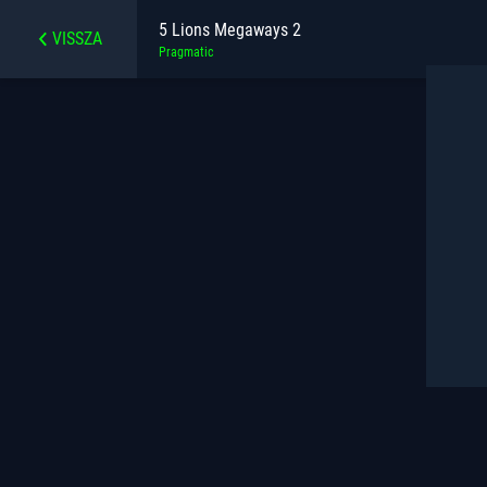
5 Lions Megaways 2
VISSZA
Pragmatic