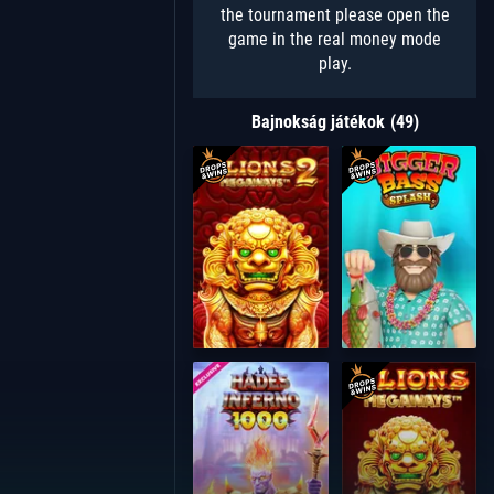
the tournament please open the
game in the real money mode
play.
Bajnokság játékok
(49)
JÁTÉK
JÁTÉK
JÁTÉK
JÁTÉK