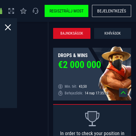
REGISZTRÁLJ MOST
BEJELENTKEZÉS
BAJNOKSÁGOK
KIHÍVÁSOK
DROPS & WINS
€
2 000 000
Min. tét:
€
0,50
Befejeződik:
14
nap
17
:
35
:
09
In order to check your position in