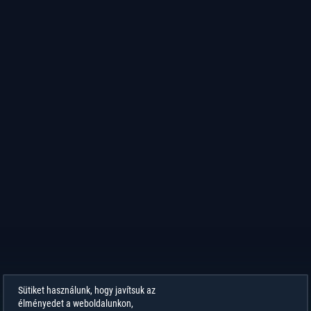
Sütiket használunk, hogy javítsuk az
élményedet a weboldalunkon,