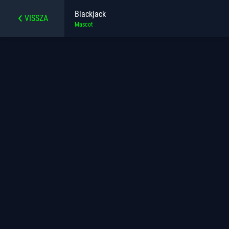
Blackjack
VISSZA
Mascot