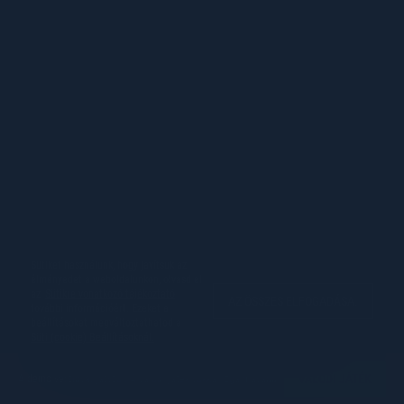
Sütiket használunk, hogy javítsuk az
élményedet a weboldalunkon, olvasd el
az
Sütikre vonatkozó tájékoztató
AZ ÖSSZES ELFOGADÁSA.
további információért. Ezeket a
beállításokat megváltoztathatod a
Süti (cookie) Beállításoknál.
VALÓDI JÁTÉK
A demó verzióval játszol. A valódi játék sokkal izgalmasabb