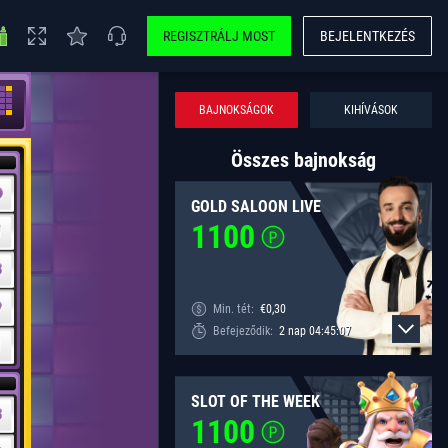
REGISZTRÁLJ MOST
BEJELENTKEZÉS
BAJNOKSÁGOK
KIHÍVÁSOK
Összes bajnokság
GOLD SALOON LIVE
1100
Min. tét:
€
0,30
Befejeződik:
2
nap
04
:
45
:
07
SLOT OF THE WEEK
1100