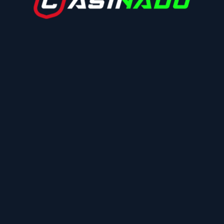
Sütiket használunk, hogy javítsuk az
élményedet a weboldalunkon, olvasd el
az
Sütikre vonatkozó tájékoztató
AZ ÖSSZES ELFOGADÁSA.
további információért. Ezeket a
beállításokat megváltoztathatod a
Süti (cookie) Beállításoknál.
VALÓDI JÁTÉK
A demó verzióval játszol. A valódi játék sokkal izgalmasabb