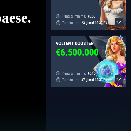
Puntata minima:
€
0,50
Termina tra:
23
giorni
18
:
32
:
26
VOLTENT BOOSTER
€
6.500.000
Puntata minima:
€
0,10
Termina tra:
37
giorni
18
:
32
:
26