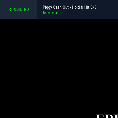
Piggy Cash Out - Hold & Hit 3x3
INDIETRO
Spinomenal