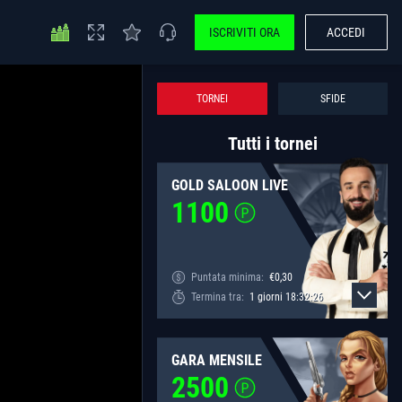
ISCRIVITI ORA
ACCEDI
TORNEI
SFIDE
Tutti i tornei
GOLD SALOON LIVE
1100
Puntata minima:
€
0,30
Termina tra:
1
giorni
18
:
32
:
26
GARA MENSILE
2500