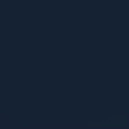
Utilizamos cookies para mejorar tu experiencia en
nuestro sitio web, consulta la
Aviso de Cookies
ACEPTA TODO
para obtener más información Puede cambiar esta
configuración en
Configuración de cookies
Estás jugando en la versión demo. El juego real es mucho
JUEGA DE VERDAD
más interesante.