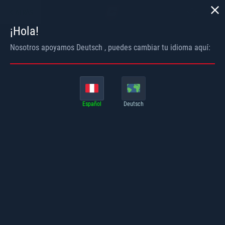
ATRÁS
¡Hola!
Nosotros apoyamos
Deutsch
, puedes cambiar tu idioma aquí:
Español
Deutsch