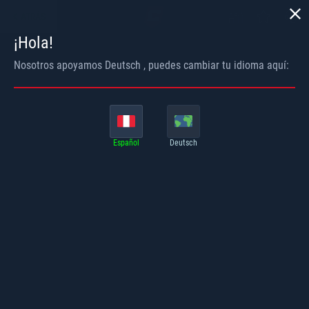
ATRÁS
¡Hola!
Nosotros apoyamos
Deutsch
, puedes cambiar tu idioma aquí:
Español
Deutsch