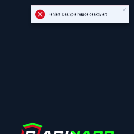
ZURÜCK
Fehler!
Das Spiel wurde deaktiviert