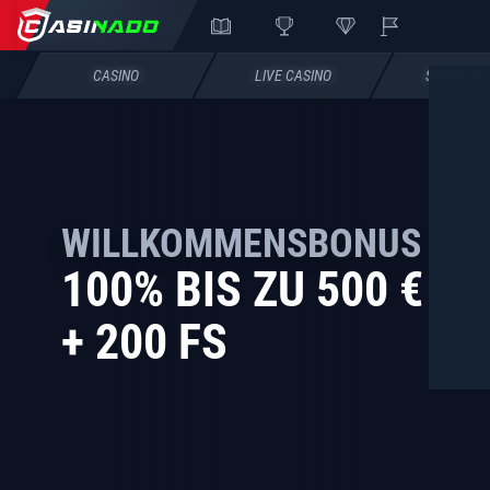
CASINO
LIVE CASINO
SPORTWE
WILLKOMMENSBONUS
100% BIS ZU 500 €
+ 200 FS