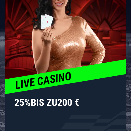
LIVE CASINO
25%
BIS ZU
200 €