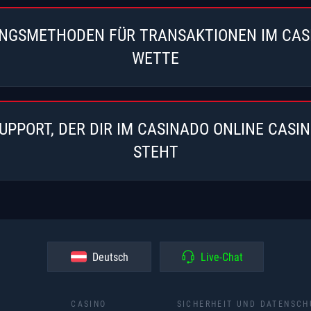
UNGSMETHODEN FÜR TRANSAKTIONEN IM CASI
WETTE
PPORT, DER DIR IM CASINADO ONLINE CASI
STEHT
Deutsch
Live-Chat
CASINO
SICHERHEIT UND DATENSCH