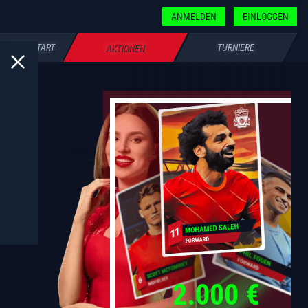
ANMELDEN
EINLOGGEN
ELLE SPORTART
AKTIONEN
TURNIERE
2.000 €