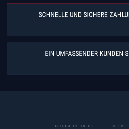
SCHNELLE UND SICHERE ZAHL
EIN UMFASSENDER KUNDEN SU
ALLGEMEINE INFOS
SPORT