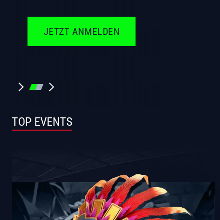
JETZT ANMELDEN
TOP EVENTS