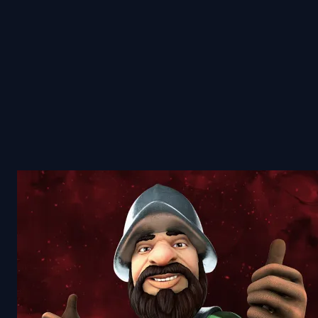
ERHALTE BIS ZU 1.500 €
ERHALTE DIE SAMM
ERHALTE DAS GELD
ALLE SEHEN