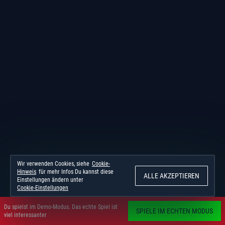
Wir verwenden Cookies, siehe
Cookie-
Hinweis
für mehr Infos Du kannst diese
ALLE AKZEPTIEREN
Einstellungen ändern unter
Cookie-Einstellungen
Du spielst im Demo-Modus. Das echte Spiel ist
SPIELE IM ECHTEN MODUS
viel interessanter