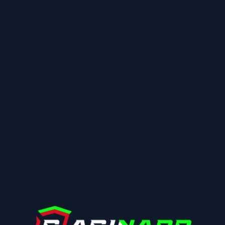
ZURÜCK