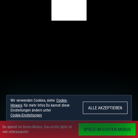
Wir verwenden Cookies, siehe
Cookie-
Hinweis
für mehr Infos Du kannst diese
ALLE AKZEPTIEREN
Einstellungen ändern unter
Cookie-Einstellungen
Du spielst im Demo-Modus. Das echte Spiel ist
SPIELE IM ECHTEN MODUS
viel interessanter