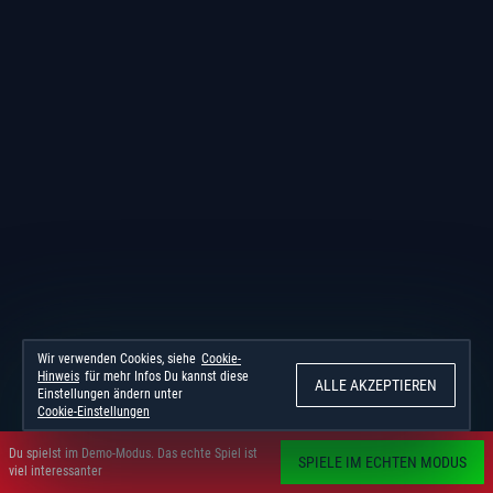
Wir verwenden Cookies, siehe
Cookie-
Hinweis
für mehr Infos Du kannst diese
ALLE AKZEPTIEREN
Einstellungen ändern unter
Cookie-Einstellungen
Du spielst im Demo-Modus. Das echte Spiel ist
SPIELE IM ECHTEN MODUS
viel interessanter