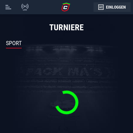
EINLOGGEN
TURNIERE
SPORT