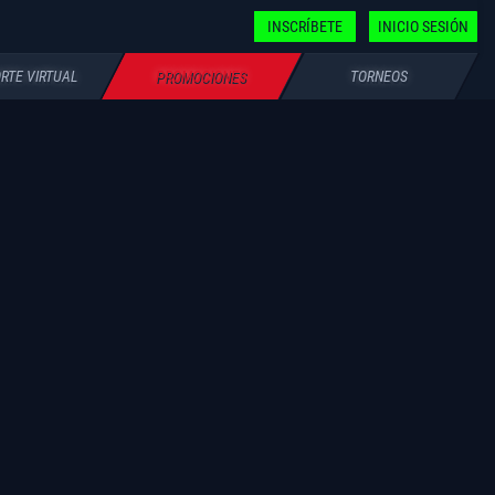
INSCRÍBETE
INICIO SESIÓN
RTE VIRTUAL
PROMOCIONES
TORNEOS