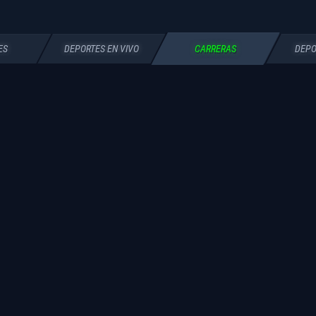
ES
DEPORTES EN VIVO
CARRERAS
DEPO