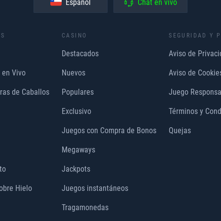
Español
Chat en vivo
ES
CASINO
SEGURIDAD Y 
Destacados
Aviso de Privac
 en Vivo
Nuevos
Aviso de Cookie
eras de Caballos
Populares
Juego Responsa
Exclusivo
Términos y Cond
Juegos con Compra de Bonos
Quejas
Megaways
to
Jackpots
obre Hielo
Juegos instantáneos
Tragamonedas