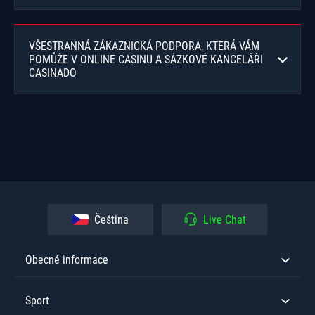
VŠESTRANNÁ ZÁKAZNICKÁ PODPORA, KTERÁ VÁM
POMŮŽE V ONLINE CASINU A SÁZKOVÉ KANCELÁŘI
CASINADO
Čeština
Live Chat
Obecné informace
Sport