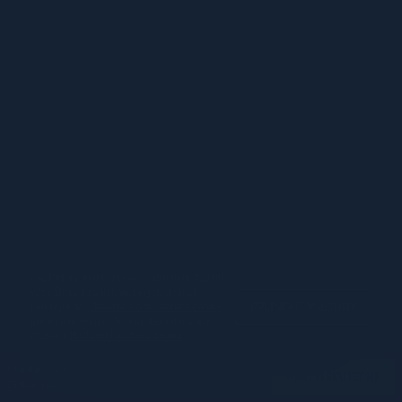
Používáme soubory cookie, abychom zlepšili
váš zážitek z našich webových stránek,
PŘIJMOUT VŠECHNY
podívejte se.
Oznámení o souborech cookie
pro více informací Toto nastavení můžete
změnit v
Nastavení souborů cookie
Hrajete v demo režimu. Skutečná hra je mnohem
HRÁT O SKUTEČNÉ
zajímavější